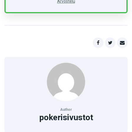
Arvostelu
Author
pokerisivustot