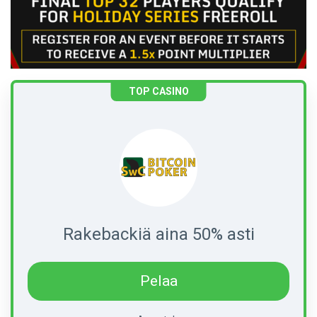
TOP CASINO
Rakebackiä aina 50% asti
Pelaa