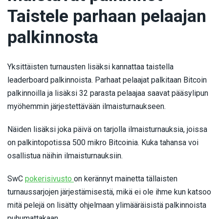
Taistele parhaan pelaajan
palkinnosta
Yksittäisten turnausten lisäksi kannattaa taistella
leaderboard palkinnoista. Parhaat pelaajat palkitaan Bitcoin
palkinnoilla ja lisäksi 32 parasta pelaajaa saavat pääsylipun
myöhemmin järjestettävään ilmaisturnaukseen.
Näiden lisäksi joka päivä on tarjolla ilmaisturnauksia, joissa
on palkintopotissa 500 mikro Bitcoinia. Kuka tahansa voi
osallistua näihin ilmaisturnauksiin.
SwC
pokerisivusto
on kerännyt mainetta tällaisten
turnaussarjojen järjestämisestä, mikä ei ole ihme kun katsoo
mitä pelejä on lisätty ohjelmaan ylimääräisistä palkinnoista
puhumattakaan.