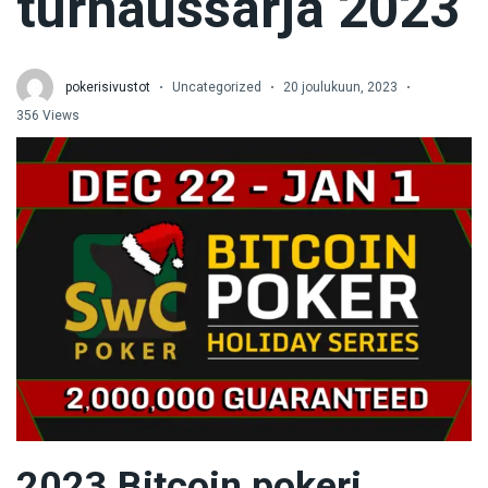
turnaussarja 2023
pokerisivustot
Uncategorized
20 joulukuun, 2023
356 Views
2023 Bitcoin pokeri